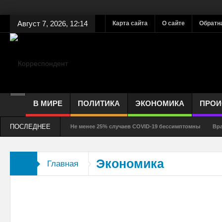
Август 7, 2026, 12:14
Карта сайта
О сайте
Обратн
В МИРЕ
ПОЛИТИКА
ЭКОНОМИКА
ПРОИ
ПОСЛЕДНЕЕ
Не менее 25% случаев COVID-19 бессимптомны
Вра
Как долго выживает коронавирус на стекле, ткани, де
Экономика
Главная
Соблюдение дистанции – защита от COVID-19 или риту
Смертность от COVID-19 может быть ниже, чем считал