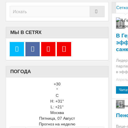
Сетк
МЫ В СЕТЯХ
В Г
эфф
сан
Лидер
парла
ПОГОДА
в эффе
Апрель 
+
30
°
Чита
C
H:
+
31°
L:
+
21°
Москва
Пен
Пятница, 07 Август
Прогноз на неделю
Вице-