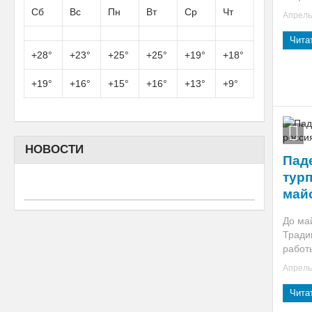
Сб
Вс
Пн
Вт
Ср
Чт
Апрель 
Чита
+
28°
+
23°
+
25°
+
25°
+
19°
+
18°
+
19°
+
16°
+
15°
+
16°
+
13°
+
9°
НОВОСТИ
Пад
турп
май
До ма
Тради
работы
Апрель 
Чита