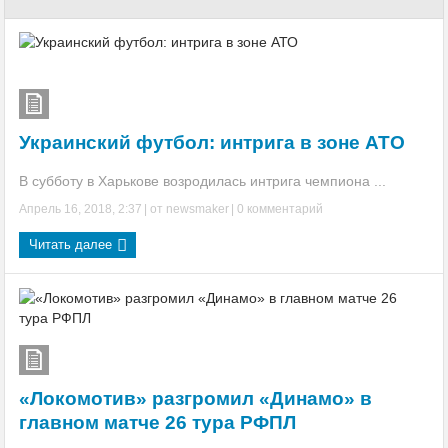
некоторых пациентов
Соблюдение дистанции – защита от COVID-19 или ритуал?
Коронавирус — ответы на главные вопросы
Украинский футбол: интрига в зоне АТО
Госдума разрешила продажу лекарств через интернет
Смертность от COVID-19 может быть ниже, чем считалось
В субботу в Харькове возродилась интрига чемпиона ...
Апрель 16, 2018, 2:37
| от
newsmaker
|
0 комментарий
Импотенция говорит о риске ранней смерти
Читать далее
Как правильно чихать и кашлять. Инфографика
«Локомотив» разгромил «Динамо» в
главном матче 26 тура РФПЛ