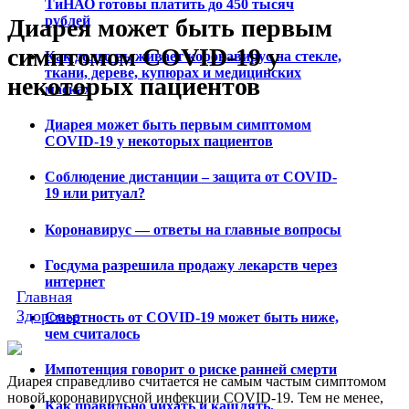
ТиНАО готовы платить до 450 тысяч
рублей
Диарея может быть первым
симптомом COVID-19 у
Как долго выживает коронавирус на стекле,
ткани, дереве, купюрах и медицинских
некоторых пациентов
масках
Диарея может быть первым симптомом
COVID-19 у некоторых пациентов
Соблюдение дистанции – защита от COVID-
19 или ритуал?
Коронавирус — ответы на главные вопросы
Госдума разрешила продажу лекарств через
интернет
Главная
Здоровье
Смертность от COVID-19 может быть ниже,
чем считалось
Импотенция говорит о риске ранней смерти
Диарея справедливо считается не самым частым симптомом
новой коронавирусной инфекции COVID-19. Тем не менее,
Как правильно чихать и кашлять.