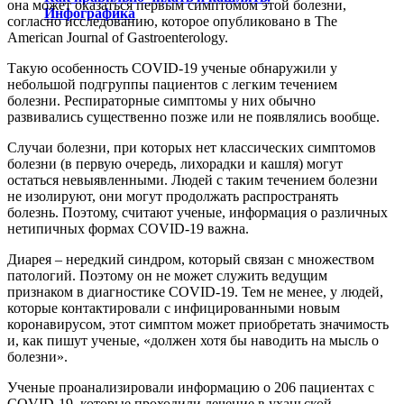
она может оказаться первым симптомом этой болезни,
Инфографика
согласно исследованию, которое опубликовано в The
American Journal of Gastroenterology.
Такую особенность COVID-19 ученые обнаружили у
небольшой подгруппы пациентов с легким течением
болезни. Респираторные симптомы у них обычно
развивались существенно позже или не появлялись вообще.
Случаи болезни, при которых нет классических симптомов
болезни (в первую очередь, лихорадки и кашля) могут
остаться невыявленными. Людей с таким течением болезни
не изолируют, они могут продолжать распространять
болезнь. Поэтому, считают ученые, информация о различных
нетипичных формах COVID-19 важна.
Диарея – нередкий синдром, который связан с множеством
патологий. Поэтому он не может служить ведущим
признаком в диагностике COVID-19. Тем не менее, у людей,
которые контактировали с инфицированными новым
коронавирусом, этот симптом может приобретать значимость
и, как пишут ученые, «должен хотя бы наводить на мысль о
болезни».
Ученые проанализировали информацию о 206 пациентах с
COVID-19, которые проходили лечение в уханьской