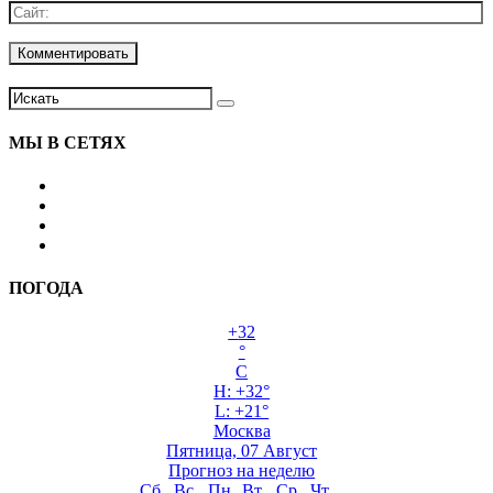
МЫ В СЕТЯХ
ПОГОДА
+
32
°
C
H:
+
32°
L:
+
21°
Москва
Пятница, 07 Август
Прогноз на неделю
Сб
Вс
Пн
Вт
Ср
Чт