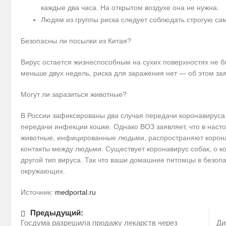
каждые два часа. На открытом воздухе она не нужна.
Людям из группы риска следует соблюдать строгую са
Безопасны ли посылки из Китая?
Вирус остается жизнеспособным на сухих поверхностях не бо
меньше двух недель, риска для заражения нет — об этом за
Могут ли заразиться животные?
В России зафиксированы два случая передачи коронавируса о
передачи инфекции кошке. Однако ВОЗ заявляет, что в насто
животные, инфицированные людьми, распространяют корона
контакты между людьми. Существует коронавирус собак, о к
другой тип вируса. Так что ваши домашние питомцы в безоп
окружающих.
Источник:
medportal.ru
Предыдущий:
Госдума разрешила продажу лекарств через
Ди