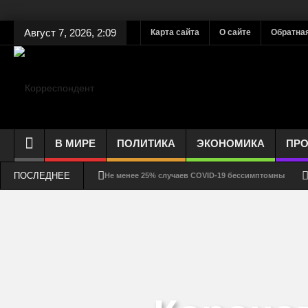
Август 7, 2026, 2:09
Карта сайта
О сайте
Обратная
В МИРЕ
ПОЛИТИКА
ЭКОНОМИКА
ПР
ПОСЛЕДНЕЕ
Не менее 25% случаев COVID-19 бессимптомны
Как долго выживает коронавирус на стекле, ткани, 
Соблюдение дистанции – защита от COVID-19 или ри
Смертность от COVID-19 может быть ниже, чем счита