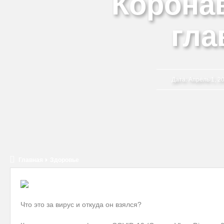
Корона
гла
Дата:
Апрель 1, 20
Главная
Здоровье
Что это за вирус и откуда он взялся?