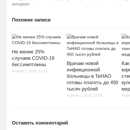
интернет
Похожие записи
Не менее 25%
случаев COVID-19
Врачам новой
Как
бессимптомны
инфекционной
кор
Апрель 2, 2020, 13:11
больницы в ТиНАО
сте
готовы платить до 450
куп
тысяч рублей
мед
Апрель 1, 2020, 22:00
Апре
Оставить комментарий