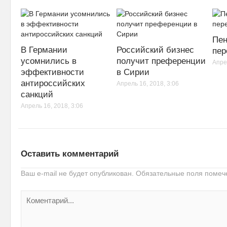
Пен
В Германии
Российский бизнес
пер
усомнились в
получит преференции
Апре
эффективности
в Сирии
антироссийских
Апрель 16, 2018, 3:06
санкций
Апрель 16, 2018, 3:06
Оставить комментарий
Ваш e-mail не будет опубликован.
Обязательные поля поме