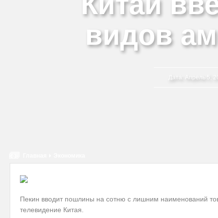
Китай вв
видов ам
Дата:
Апрель 5, 2
Главная
Экономика
Пекин вводит пошлины на сотню с лишним наименований то
телевидение Китая.