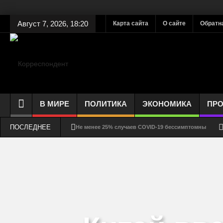
Август 7, 2026, 18:20
Карта сайта
О сайте
Обратн
В МИРЕ
ПОЛИТИКА
ЭКОНОМИКА
ПР
ПОСЛЕДНЕЕ
Не менее 25% случаев COVID-19 бессимптомны
Как долго выживает коронавирус на стекле, ткани, 
Соблюдение дистанции – защита от COVID-19 или ри
Смертность от COVID-19 может быть ниже, чем счита