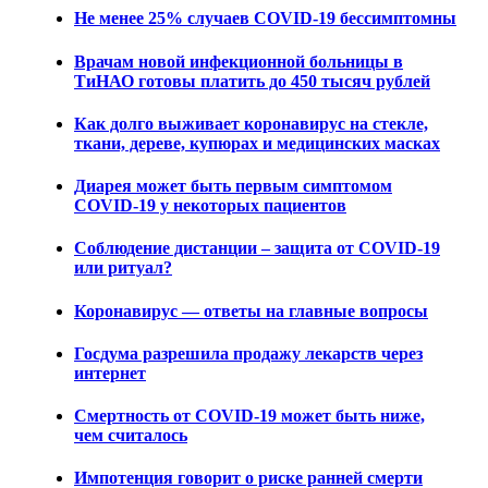
Не менее 25% случаев COVID-19 бессимптомны
Врачам новой инфекционной больницы в
ТиНАО готовы платить до 450 тысяч рублей
Как долго выживает коронавирус на стекле,
ткани, дереве, купюрах и медицинских масках
Диарея может быть первым симптомом
COVID-19 у некоторых пациентов
Соблюдение дистанции – защита от COVID-19
или ритуал?
Коронавирус — ответы на главные вопросы
Госдума разрешила продажу лекарств через
интернет
Смертность от COVID-19 может быть ниже,
чем считалось
Импотенция говорит о риске ранней смерти