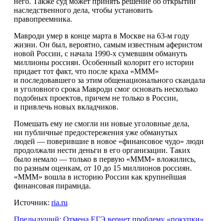
него. Также суд может принять решение об открытии
наследственного дела, чтобы установить
правопреемника.
Мавроди умер в конце марта в Москве на 63-м году
жизни. Он был, вероятно, самым известным аферистом
новой России, с начала 1990-х сумевшим обмануть
миллионы россиян. Особенный колорит его истории
придает тот факт, что после краха «МММ»
и последовавшего за этим общенационального скандала
и уголовного срока Мавроди смог основать несколько
подобных проектов, причем не только в России,
и привлечь новых вкладчиков.
Помешать ему не смогли ни новые уголовные дела,
ни публичные предостережения уже обманутых
людей — поверившие в новое «финансовое чудо» люди
продолжали нести деньги в его организации. Таких
было немало — только в первую «МММ» вложились,
по разным оценкам, от 10 до 15 миллионов россиян.
«МММ» вошла в историю России как крупнейшая
финансовая пирамида.
Источник:
ria.ru
Предыдущий:
Отмена ЕГЭ вернет проблему «покупки»