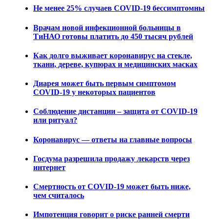
Не менее 25% случаев COVID-19 бессимптомны
Врачам новой инфекционной больницы в
ТиНАО готовы платить до 450 тысяч рублей
Как долго выживает коронавирус на стекле,
ткани, дереве, купюрах и медицинских масках
Диарея может быть первым симптомом
COVID-19 у некоторых пациентов
Соблюдение дистанции – защита от COVID-19
или ритуал?
Коронавирус — ответы на главные вопросы
Госдума разрешила продажу лекарств через
интернет
Смертность от COVID-19 может быть ниже,
чем считалось
Импотенция говорит о риске ранней смерти