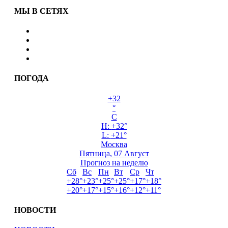
МЫ В СЕТЯХ
ПОГОДА
+
32
°
C
H:
+
32°
L:
+
21°
Москва
Пятница, 07 Август
Прогноз на неделю
Сб
Вс
Пн
Вт
Ср
Чт
+
28°
+
23°
+
25°
+
25°
+
17°
+
18°
+
20°
+
17°
+
15°
+
16°
+
12°
+
11°
НОВОСТИ