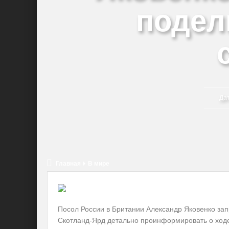
подел
Да
Главная
В мире
Посол России в Британии Александр Яковенко зап
Скотланд-Ярд детально проинформировать о ход