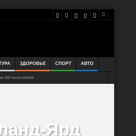
ТУРА
ЗДОРОВЬЕ
СПОРТ
АВТО
о 450 тысяч рублей
рвым симптомом COVID-19 у некоторых пациентов
ума разрешила продажу лекарств через интернет
равильно чихать и кашлять. Инфографика
тланд-Ярд