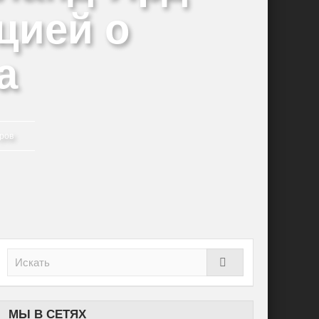
цией о
а
ров
МЫ В СЕТЯХ