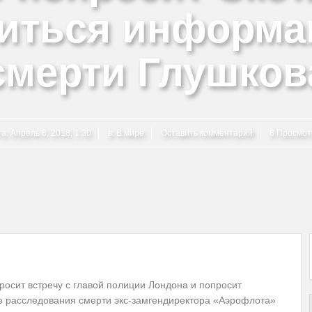
иться информа
смерти Глушков
та:
Апрель 8, 2018, 1:30
в:
В мире
Оставить комментарий
8 Просмот
росит встречу с главой полиции Лондона и попросит
е расследования смерти экс-замгендиректора «Аэрофлота»