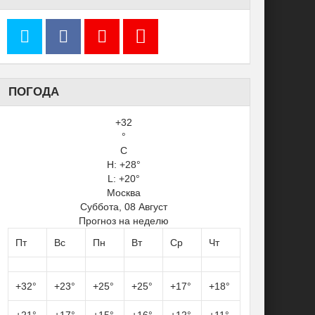
ПОГОДА
+
32
°
C
H:
+
28°
L:
+
20°
Москва
Суббота, 08 Август
Прогноз на неделю
Пт
Вс
Пн
Вт
Ср
Чт
+
32°
+
23°
+
25°
+
25°
+
17°
+
18°