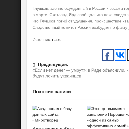
Глушков, заочно осужденный в России к восьми г
в марте. Скотланд-Ярд сообщал, что пока следст
что Глушков погиб от удушения, происшествие кв
Следственный комитет России возбудил по факту 
Источник:
ria.ru
Предыдущий:
«Если нет денег — умрут»: в Раде объяснили, к
будут лечить украинцев
Похожие записи