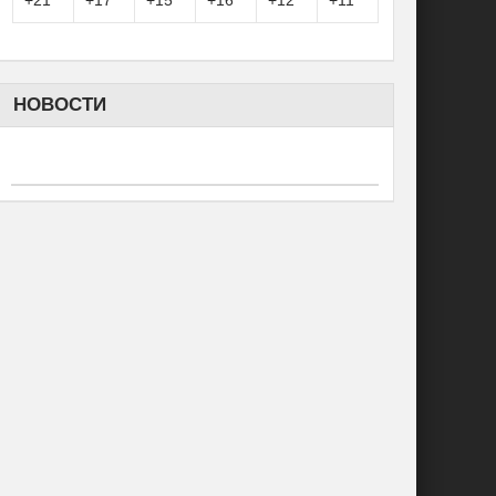
+
21°
+
17°
+
15°
+
16°
+
12°
+
11°
НОВОСТИ