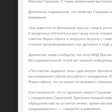
Николая Глушкова. С таким заявлением выступил
Дипломаты
подчеркнули, что убийство Глушкова и
измерение.
«Как известно из британской прессы, смерть рос
и загадочных обстоятельствах сразу после отрав
советом Форин-офиса и запросить встречу с глав
стороне проинформировать нас детально о ходе р
Дипмиссия также сообщила, что нота МИД Британ
бессодержательной, в ней нет никакой информаци
«Посольство задавало лишь один вопрос британс
расследования гибели российского гражданина. Им
Форин-офиса, что не может не вызывать сожален
Они напомнили, что со времени смерти Глушкова п
с отравлением Скрипалей, Британия никакой инф
обращений нам не остается ничего, кроме как пред
преднамеренно», — говорится в заявлении.