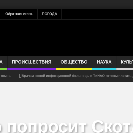
Обратная связь
ПОГОДА
А
ПРОИСШЕСТВИЯ
ОБЩЕСТВО
НАУКА
КУЛЬ
мптомны
Врачам новой инфекционной больницы в ТиНАО готовы платить д
кле, ткани, дереве, купюрах и медицинских масках
Диарея может быть пе
ID-19 или ритуал?
Коронавирус — ответы на главные вопросы
Госд
е, чем считалось
Импотенция говорит о риске ранней смерти
Как п
 попросит Ско