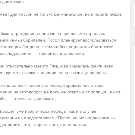
а дипмиссия.
меет для России не только криминальное, но и политическое
сийского гражданина произошла при весьма странных
ления семьи Скрипалей. Посол планирует воспользоваться
ой полиции Лондона, с тем чтобы предложить британской
асследования», — говорится в заявлении.
ии относительно смерти Глушкова оказалась фактически
и, кроме отсылки к полиции, если возникнут вопросы.
ким властям — детально информировать нас о ходе
енно на этот вопрос не получен ответ ни от полиции, ни от
ий», — отмечают дипломаты.
рошел уже практически месяц и, как и в случае
ормации не предоставляет. «После наших неоднократных
положить, что, скорее всего, это делается