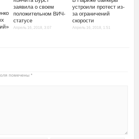
Кончита Вурст
В Париже байкеры
заявила о своем
устроили протест из-
енко
положительном ВИЧ-
за ограничений
ых
статусе
скорости
ий»
Апрель 16, 2018, 3:07
Апрель 16, 2018, 1:51
поля помечены
*