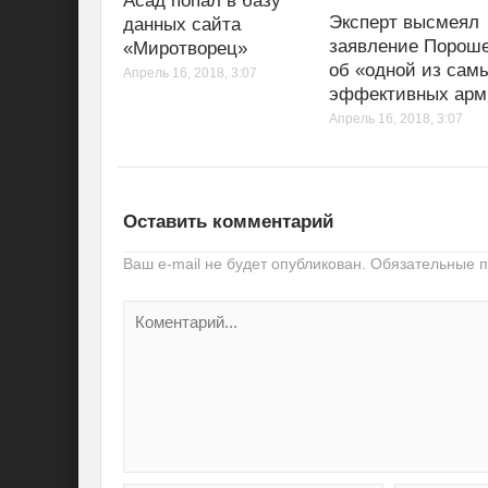
Асад попал в базу
Эксперт высмеял
данных сайта
заявление Порош
«Миротворец»
об «одной из сам
Апрель 16, 2018, 3:07
эффективных арм
Апрель 16, 2018, 3:07
Оставить комментарий
Ваш e-mail не будет опубликован.
Обязательные 