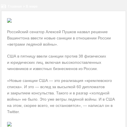
некоторых пациентов
Главная
В мире
Соблюдение дистанции – защита от COVID-19 или ритуал?
Коронавирус — ответы на главные вопросы
Российский сенатор Алексей Пушков назвал решение
Вашингтона ввести новые санкции в отношении России
Госдума разрешила продажу лекарств через интернет
«ветрами ледяной войны».
Смертность от COVID-19 может быть ниже, чем считалось
США в пятницу ввели санкции против 38 физических
Импотенция говорит о риске ранней смерти
и юридических лиц, включая высокопоставленных
чиновников и известных бизнесменов из России.
Как правильно чихать и кашлять. Инфографика
«Новые санкции США — это реализация «кремлевского
списка». И это — вслед за высылкой 60 дипломатов
и закрытием консульства. Такого и в разгар «холодной
войны» не было. Это уже ветры ледяной войны. И в США
на этом, скорее всего, не остановятся», — написал он в
Twitter.