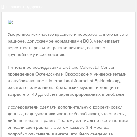
некоторых пациентов
Главная
Здоровье
Соблюдение дистанции – защита от COVID-19 или ритуал?
Коронавирус — ответы на главные вопросы
Умеренное количество красного и переработанного мяса в
рационе, допускаемое нормативами ВОЗ, увеличивает
Госдума разрешила продажу лекарств через интернет
вероятность развития рака кишечника, согласно
крупнейшему исследованию.
Смертность от COVID-19 может быть ниже, чем считалось
Импотенция говорит о риске ранней смерти
Пятилетнее исследование Diet and Colorectal Cancer,
проведенное Оклендским и Оксфордским
университетами
Как правильно чихать и кашлять. Инфографика
и опубликованное в International Journal of Epidemiology,
охватило полмиллиона британских мужчин и женщин в
возрасте от 40 до 69 лет, зарегистрированных в Биобанке.
Исследователи сделали дополнительную корректировку
данных, ведь участники часто либо забывают, что они ели,
либо не говорят правду. Поэтому изначально все участники
описали свой рацион, а затем каждые 3-4 месяца
подробно описывали в анкете, что было съедено за