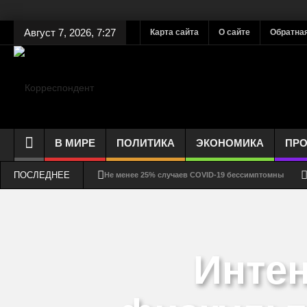
Август 7, 2026, 7:27
Карта сайта
О сайте
Обратная
В МИРЕ
ПОЛИТИКА
ЭКОНОМИКА
ПР
ПОСЛЕДНЕЕ
Не менее 25% случаев COVID-19 бессимптомны
Как долго выживает коронавирус на стекле, ткани, 
Соблюдение дистанции – защита от COVID-19 или ри
Инте
Смертность от COVID-19 может быть ниже, чем счита