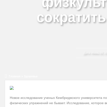
физкульт
сократить
Дата:
Июнь 28, 20
Главная
Здоровье
Новое исследование ученых Кембриджского университета пок
физических упражнений не бывает. Исследование, которое 