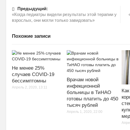
Предыдущий:
«Когда педиатры видели результаты этой терапии у
взрослых, они могли только завидовать»
Похожие записи
Не менее 25%
случаев COVID-19
Врачам новой
бессимптомны
инфекционной
Апрель 2, 2020, 13:11
Как
больницы в ТиНАО
кор
готовы платить до 450
сте
тысяч рублей
куп
Апрель 1, 2020, 22:00
мед
Апре