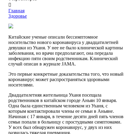
Главная
Здоровье
Китайские ученые описали бессимптомное
носительство нового коронавируса у двадцатилетней
девушки из Уханя. У нее не было клинической картины
заболевания, но врачи предполагают, она передала
инфекцию пяти своим родственникам. Клинический
случай описан в журнале JAMA.
Это первые конкретные доказательства того, что новый
коронавирус может распространяться здоровыми
носителями.
Двадцатилетняя жительница Уханя посещала
родственников в китайском городе Аньян 10 января.
Одна была единственным человеком из Уханя, с
которым контактировали члены ее семьи в Аньяне.
Начиная с 17 января, в течение десяти дней пять членов
семьи попали в больницу с простудными симптомами.
У всех был обнаружен коронавирус, у двух из них
развилась тяжелая пневмония.