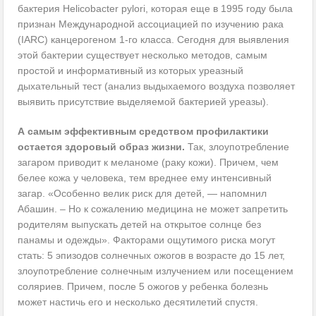
бактерия Helicobacter pylori, которая еще в 1995 году была
признан Международной ассоциацией по изучению рака
(IARC) канцерогеном 1-го класса. Сегодня для выявления
этой бактерии существует несколько методов, самым
простой и информативный из которых уреазный
дыхательный тест (анализ выдыхаемого воздуха позволяет
выявить присутствие выделяемой бактерией уреазы).
А самым эффективным средством профилактики
остается здоровый образ жизни.
Так, злоупотребление
загаром приводит к меланоме (раку кожи). Причем, чем
белее кожа у человека, тем вреднее ему интенсивный
загар. «Особенно велик риск для детей, — напомнил
Абашин. – Но к сожалению медицина не может запретить
родителям выпускать детей на открытое солнце без
панамы и одежды». Факторами ощутимого риска могут
стать: 5 эпизодов солнечных ожогов в возрасте до 15 лет,
злоупотребление солнечным излучением или посещением
соляриев. Причем, после 5 ожогов у ребенка болезнь
может настичь его и несколько десятилетий спустя.