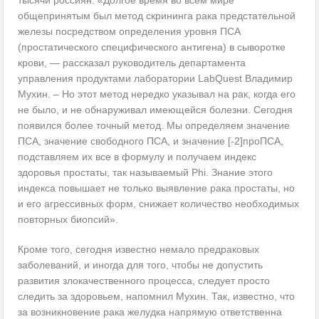
тысячи россиян. «Долгое время во всем мире
общепринятым был метод скрининга рака предстательной
железы посредством определения уровня ПСА
(простатического специфического антигена) в сыворотке
крови, — рассказал руководитель департамента
управления продуктами лаборатории LabQuest Владимир
Мухин. – Но этот метод нередко указывал на рак, когда его
не было, и не обнаруживал имеющейся болезни. Сегодня
появился более точный метод. Мы определяем значение
ПСА, значение свободного ПСА, и значение [-2]проПСА,
подставляем их все в формулу и получаем индекс
здоровья простаты, так называемый Phi. Знание этого
индекса повышает не только выявление рака простаты, но
и его агрессивных форм, снижает количество необходимых
повторных биопсий».
Кроме того, сегодня известно немало предраковых
заболеваний, и иногда для того, чтобы не допустить
развития злокачественного процесса, следует просто
следить за здоровьем, напомнил Мухин. Так, известно, что
за возникновение рака желудка напрямую ответственна