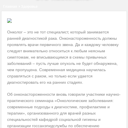
пациентов
Главная
Здоровье
Соблюдение дистанции – защита от COVID-19 или ритуал?
Коронавирус — ответы на главные вопросы
Онколог – это не тот специалист, который занимается
ранней диагностикой рака. Онконастороженность должны
Госдума разрешила продажу лекарств через интернет
проявлять врачи первичного звена. Да и каждому человеку
следует внимательно относиться к любым неясным
Смертность от COVID-19 может быть ниже, чем считалось
симптомам, не вписывающимся в схемы привычных
Импотенция говорит о риске ранней смерти
заболеваний
– пусть лучше опухоль не будет обнаружена,
чем пропущена. Современная медицина научилась
Как правильно чихать и кашлять. Инфографика
справляться с раком, но только если удается
диагностировать его на ранних стадиях.
Об онконастороженности вновь говорили участники научно-
практического семинара «Онкологические заболевания:
современные подходы к диагностике, профилактике и
терапии», организованного для врачей разных
специальностей кафедрой социальной гигиены и
организации госсанэпидслужбы по обеспечению