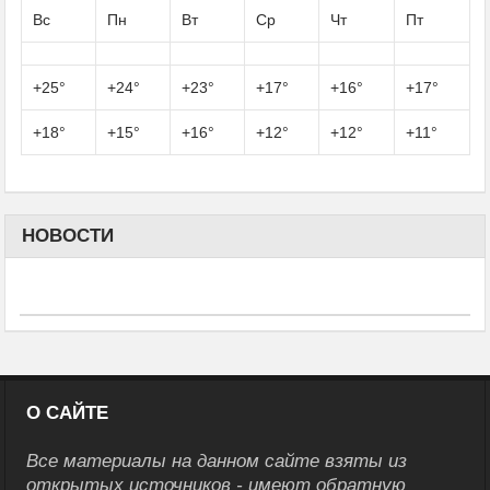
Вс
Пн
Вт
Ср
Чт
Пт
+
25°
+
24°
+
23°
+
17°
+
16°
+
17°
+
18°
+
15°
+
16°
+
12°
+
12°
+
11°
НОВОСТИ
О САЙТЕ
Все материалы на данном сайте взяты из
открытых источников - имеют обратную