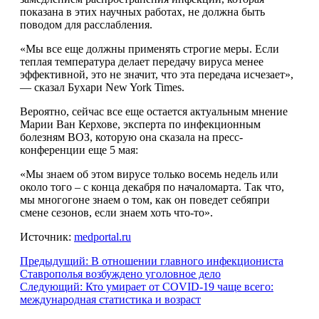
показана в этих научных работах, не должна быть
поводом для расслабления.
«Мы все еще должны применять строгие меры. Если
теплая температура делает передачу вируса менее
эффективной, это не значит, что эта передача исчезает»,
— сказал Бухари New York Times.
Вероятно, сейчас все еще остается актуальным мнение
Марии Ван Керхове, эксперта по инфекционным
болезням ВОЗ, которую она сказала на пресс-
конференции еще 5 мая:
«Мы знаем об этом вирусе только восемь недель или
около того – с конца декабря по началомарта. Так что,
мы многогоне знаем о том, как он поведет себяпри
смене сезонов, если знаем хоть что-то».
Источник:
medportal.ru
Предыдущий:
В отношении главного инфекциониста
Ставрополья возбуждено уголовное дело
Следующий:
Кто умирает от COVID-19 чаще всего:
международная статистика и возраст