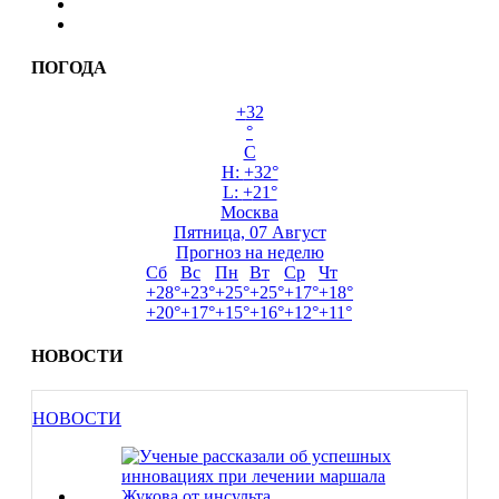
ПОГОДА
+
32
°
C
H:
+
32°
L:
+
21°
Москва
Пятница, 07 Август
Прогноз на неделю
Сб
Вс
Пн
Вт
Ср
Чт
+
28°
+
23°
+
25°
+
25°
+
17°
+
18°
+
20°
+
17°
+
15°
+
16°
+
12°
+
11°
НОВОСТИ
НОВОСТИ