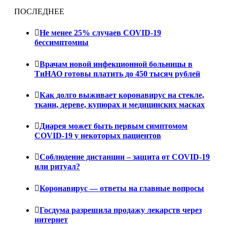
ПОСЛЕДНЕЕ
Не менее 25% случаев COVID-19
бессимптомны
Врачам новой инфекционной больницы в
ТиНАО готовы платить до 450 тысяч рублей
Как долго выживает коронавирус на стекле,
ткани, дереве, купюрах и медицинских масках
Диарея может быть первым симптомом
COVID-19 у некоторых пациентов
Соблюдение дистанции – защита от COVID-19
или ритуал?
Коронавирус — ответы на главные вопросы
Госдума разрешила продажу лекарств через
интернет