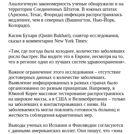
Аналогичную закономерность ученые обнаружили и на
территории Соединенных Штатов. В южных штатах
(Аризона, Техас, Флорида) инфекция распространялась
медленнее, чем в северных (Вашингтон, Нью-Йорк,
Колорадо).
Касим Бухари (Qasim Bukhari), соавтор исследования,
сказал в комментарии New York Times:
«Там, где погода была холоднее, количество заболевших
росло быстрее. Вы видите это в Европе, несмотря на то,
что в регионе одни из лучших систем здравоохранения».
Важное ограничение этого исследования – отсутствие
достоверных данных о количестве заболевших.
Выявление инфицированных в разных странах было
организованно по разным принципам. Например, в
Южной Корее массовое тестирование распространялось
на широкие массы, а в США и Великобритании – только
на заболевших и контактировавших с ними. На
заболеваемость могли повлиять готовность больниц и
жесткость соблюдения карантинных мер.
Выводы ученых из Испании и Финляндии согласуются
с данными американских коллег. Они пишут, что «зона