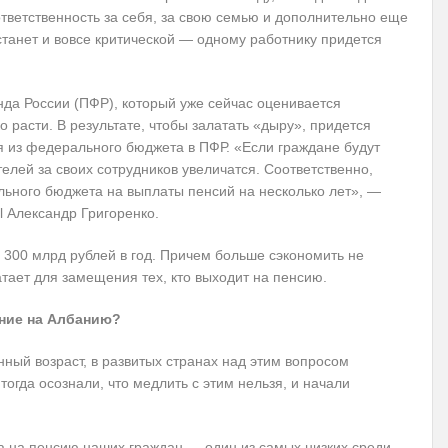
тветственность за себя, за свою семью и дополнительно еще
станет и вовсе критической — одному работнику придется
а России (ПФР), который уже сейчас оценивается
о расти. В результате, чтобы залатать «дыру», придется
я из федерального бюджета в ПФР. «Если граждане будут
телей за своих сотрудников увеличатся. Соответственно,
льного бюджета на выплаты пенсий на несколько лет», —
l Александр Григоренко.
о 300 млрд рублей в год. Причем больше сэкономить не
атает для замещения тех, кто выходит на пенсию.
ние на Албанию?
ный возраст, в развитых странах над этим вопросом
тогда осознали, что медлить с этим нельзя, и начали
да на пенсию наших граждан — один из самых низких среди