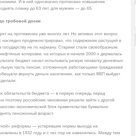
ономики. И в ней
однозначно прописано повышение
днять планку до 63 лет, для мужчин — до 65.
до гробовой доски
ят на протяжении уже многих лет. Но активно этот вопрос
ис наглядно продемонстрировал, что содержание растущей в
 государству не по карману. Старики стали своеобразным
нефтяные котировки, на которых в начале 2000-х держалась
зультате бюджет начал испытывать резкую нехватку денежных
ительную часть пенсии, отложенную работающими гражданами
 обещали вернуть деньги населению, как только ВВП выйдет
сделали.
х обязательств бюджета — в первую очередь перед
о поэтому российские чиновники решили зайти с другой
нансово-экономический блок правительства буквально
днять пенсионный возраст.
астной» реформы — устаревшие нормы выхода на
ановлены в 1932 году и с тех пор не изменялись. Между тем