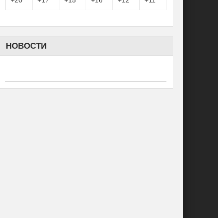
+
20°
+
17°
+
15°
+
16°
+
12°
+
11°
НОВОСТИ