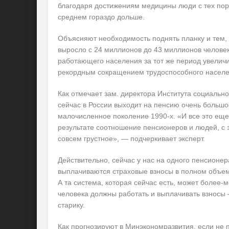
благодаря достижениям медицины люди с тех пор 
среднем гораздо дольше.
Объясняют необходимость поднять планку и тем, 
выросло с 24 миллионов до 43 миллионов человек,
работающего населения за тот же период увеличи
рекордным сокращением трудоспособного населен
Как отмечает зам. директора Института социальн
сейчас в России выходит на пенсию очень большо
малочисленное поколение 1990-х. «И все это еще
результате соотношение пенсионеров и людей, с 
совсем грустное», — подчеркивает эксперт.
Действительно, сейчас у нас на одного пенсионер
выплачиваются страховые взносы в полном объеме.
А та система, которая сейчас есть, может более-
человека должны работать и выплачивать взносы
старику.
Как прогнозируют в Минэкономразвития, если не п