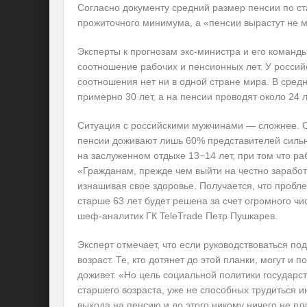
Согласно документу средний размер пенсии по ста
прожиточного минимума, а «пенсии вырастут не м
Эксперты к прогнозам экс-министра и его команд
соотношение рабочих и пенсионных лет. У россий
соотношения нет ни в одной стране мира. В сре
примерно 30 лет, а на пенсии проводят около 24 л
Ситуация с российскими мужчинами — сложнее. С
пенсии доживают лишь 60% представителей сильно
на заслуженном отдыхе 13−14 лет, при том что ра
«Гражданам, прежде чем выйти на честно заработ
изнашивая свое здоровье. Получается, что пробл
старше 63 лет будет решена за счет огромного ч
шеф-аналитик ГК TeleTrade Петр Пушкарев.
Эксперт отмечает, что если руководствоваться по
возраст. Те, кто дотянет до этой планки, могут и п
доживет. «Но цель социальной политики государс
старшего возраста, уже не способных трудиться и
выхода на пенсию и до этого никому ничего не пл