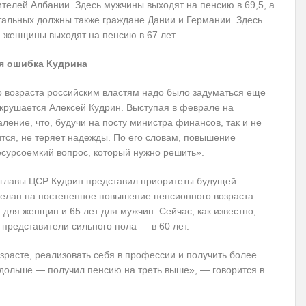
телей Албании. Здесь мужчины выходят на пенсию в 69,5, а
тальных должны также граждане Дании и Германии. Здесь
и женщины выходят на пенсию в 67 лет.
я ошибка Кудрина
о возраста российским властям надо было задуматься еще
сокрушается Алексей Кудрин. Выступая в феврале на
ение, что, будучи на посту министра финансов, так и не
ится, не теряет надежды. По его словам, повышение
есурсоемкий вопрос, который нужно решить».
 главы ЦСР Кудрин представил приоритеты будущей
сделан на постепенное повышение пенсионного возраста
т для женщин и 65 лет для мужчин. Сейчас, как известно,
представители сильного пола — в 60 лет.
зрасте, реализовать себя в профессии и получить более
т дольше — получил пенсию на треть выше», — говорится в