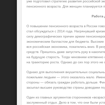
уже подготовил стратегию развития российской эк
пенсионного возраста. Для женщин планируется по
Работа 
О повышении пенсионного возраста в России говор
стал обсуждаться с 2014 года. Нагрянувший криз
силу демографических причин армии пенсионеров
экономическим балластом для бюджета. Высокие 
вся российская экономика, покатились вниз. В ре
средств. Пришлось даже запустить руку в накоп
на будущую старость. Тогда чиновники клятвенно
на траекторию роста. Однако до сих пор этого не 
Однако для выполнения внушительных социальны
пожилыми людьми — этого оказалось мало. Именн
стороны — обязать граждан работать дольше. Фи
засыпал высшее руководство страны доводами по
Один из главных аргументов сторонников «возр
заслуженный отдых. Дело в том, что они были уст