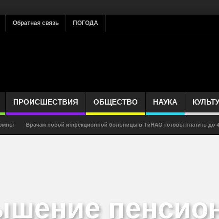
Обратная связь
ПОГОДА
ПРОИСШЕСТВИЯ
ОБЩЕСТВО
НАУКА
КУЛЬТ
томны
Врачам новой инфекционной больницы в ТиНАО готовы платить до 4
е, ткани, дереве, купюрах и медицинских масках
Диарея может быть первы
-19 или ритуал?
Коронавирус — ответы на главные вопросы
Госдума р
, чем считалось
Импотенция говорит о риске ранней смерти
Как правил
шение пенсио