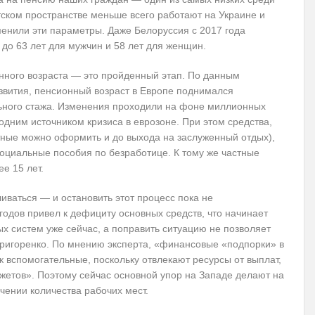
ском пространстве меньше всего работают на Украине и
енили эти параметры. Даже Белоруссия с 2017 года
до 63 лет для мужчин и 58 лет для женщин.
онного возраста — это пройденный этап. По данным
звития, пенсионный возраст в Европе поднимался
ьного стажа. Изменения проходили на фоне миллионных
одним источником кризиса в еврозоне. При этом средства,
тные можно оформить и до выхода на заслуженный отдых),
оциальные пособия по безработице. К тому же частные
е 15 лет.
иваться — и остановить этот процесс пока не
годов привел к дефициту основных средств, что начинает
х систем уже сейчас, а поправить ситуацию не позволяет
ригоренко. По мнению эксперта, «финансовые «подпорки» в
к вспомогательные, поскольку отвлекают ресурсы от выплат,
жетов». Поэтому сейчас основной упор на Западе делают на
чении количества рабочих мест.