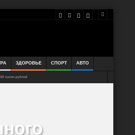
УРА
ЗДОРОВЬЕ
СПОРТ
АВТО
50 тысяч рублей
м симптомом COVID-19 у некоторых пациентов
азрешила продажу лекарств через интернет
ьно чихать и кашлять. Инфографика
нного