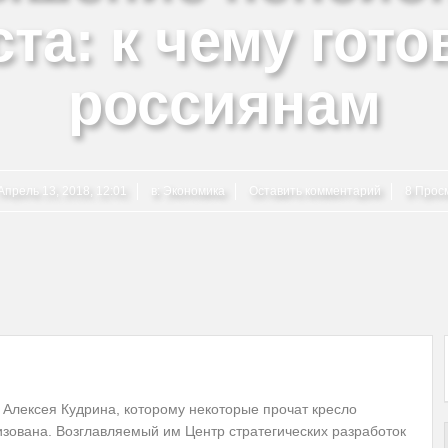
та: к чему гот
россиянам
Апрель 13, 2018, 12:01
в:
Экономика
Оставить комментарий
8 Прос
Алексея Кудрина, которому некоторые прочат кресло
зована. Возглавляемый им Центр стратегических разработок