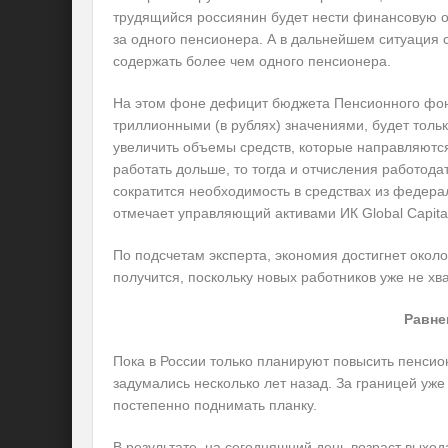
трудящийся россиянин будет нести финансовую о
за одного пенсионера. А в дальнейшем ситуация 
содержать более чем одного пенсионера.
На этом фоне дефицит бюджета Пенсионного фонд
триллионными (в рублях) значениями, будет тольк
увеличить объемы средств, которые направляютс
работать дольше, то тогда и отчисления работода
сократится необходимость в средствах из федера
отмечает управляющий активами ИК Global Capita
По подсчетам эксперта, экономия достигнет окол
получится, поскольку новых работников уже не хв
Равне
Пока в России только планируют повысить пенсион
задумались несколько лет назад. За границей уже 
постепенно поднимать планку.
В результате, на сегодняшний день возраст выхо