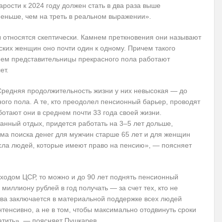
рости к 2024 году должен стать в два раза выше
еньше, чем на треть в реальном выражении».
ы относятся скептически. Камнем преткновения они называют
ских женщин оно почти один к одному. Причем такого
днем представительницы прекрасного пола работают
ет.
редняя продолжительность жизни у них невысокая — до
го пола. А те, кто преодолел пенсионный барьер, проводят
ботают они в среднем почти 33 года своей жизни.
анный отдых, придется работать на 3–5 лет дольше,
ема поиска денег для мужчин старше 65 лет и для женщин
исла людей, которые имеют право на пенсию», — поясняет
дходом ЦСР, то можно и до 90 лет поднять пенсионный
о миллиону рублей в год получать — за счет тех, кто не
тва заключается в материальной поддержке всех людей
нтенсивно, а не в том, чтобы максимально отодвинуть сроки
атить», — поясняет Пушкарев.