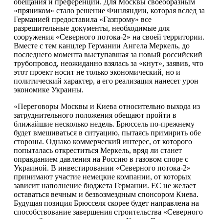
обещания и преференции. Для Москвы своеобразным
«пряником» стало решение Финляндии, которая вслед за
Германией предоставила «Газпрому» все
разрешительные документы, необходимые для
сооружения «Северного потока-2» на своей территории.
Вместе с тем канцлер Германии Ангела Меркель, до
последнего момента выступавшая за новый российский
трубопровод, неожиданно взялась за «кнут», заявив, что
этот проект носит не только экономический, но и
политический характер, а его реализация нанесет урон
экономике Украины.
«Переговоры Москвы и Киева относительно выхода из
затруднительного положения обещают пройти в
ближайшие несколько недель. Брюссель по-прежнему
будет вмешиваться в ситуацию, пытаясь примирить обе
стороны. Однако коммерческий интерес, от которого
попыталась откреститься Меркель, вряд ли станет
оправданием давления на Россию в газовом споре с
Украиной. В инвестировании «Северного потока-2»
принимают участие немецкие компании, от которых
зависит наполнение бюджета Германии. ЕС не желает
оставаться вечным и безвозмездным спонсором Киева.
Будущая позиция Брюсселя скорее будет направлена на
способствование завершения строительства «Северного