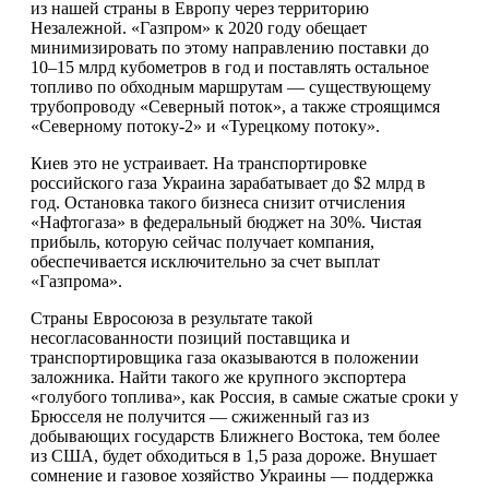
из нашей страны в Европу через территорию
Незалежной. «Газпром» к 2020 году обещает
минимизировать по этому направлению поставки до
10–15 млрд кубометров в год и поставлять
остальное
топливо по обходным маршрутам — существующему
трубопроводу «Северный поток», а также строящимся
«Северному потоку-2» и «Турецкому потоку».
Киев это не устраивает. На транспортировке
российского газа Украина зарабатывает до $2 млрд в
год. Остановка такого бизнеса снизит отчисления
«Нафтогаза» в федеральный бюджет на 30%. Чистая
прибыль, которую сейчас получает компания,
обеспечивается исключительно за счет выплат
«Газпрома».
Страны Евросоюза в результате такой
несогласованности позиций поставщика и
транспортировщика газа оказываются в положении
заложника. Найти такого же крупного экспортера
«голубого топлива», как Россия, в самые сжатые сроки у
Брюсселя не получится — сжиженный газ из
добывающих государств Ближнего Востока, тем более
из США, будет обходиться в 1,5 раза дороже. Внушает
сомнение и газовое хозяйство Украины — поддержка