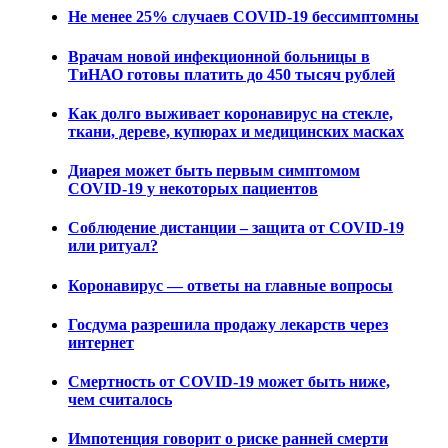
Не менее 25% случаев COVID-19 бессимптомны
Врачам новой инфекционной больницы в
ТиНАО готовы платить до 450 тысяч рублей
Как долго выживает коронавирус на стекле,
ткани, дереве, купюрах и медицинских масках
Диарея может быть первым симптомом
COVID-19 у некоторых пациентов
Соблюдение дистанции – защита от COVID-19
или ритуал?
Коронавирус — ответы на главные вопросы
Госдума разрешила продажу лекарств через
интернет
Смертность от COVID-19 может быть ниже,
чем считалось
Импотенция говорит о риске ранней смерти