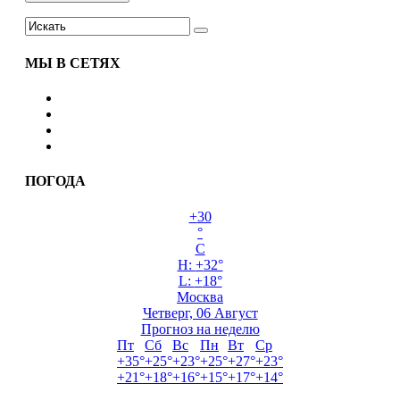
МЫ В СЕТЯХ
ПОГОДА
+
30
°
C
H:
+
32°
L:
+
18°
Москва
Четверг, 06 Август
Прогноз на неделю
Пт
Сб
Вс
Пн
Вт
Ср
+
35°
+
25°
+
23°
+
25°
+
27°
+
23°
+
21°
+
18°
+
16°
+
15°
+
17°
+
14°