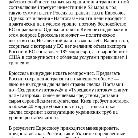
работоспособности сырьевых хранилищ и транспортной
составляющей требует инвестиций в $2 млрд в год —
такую сумму платит Россия за транзит газа в Евросоюз.
Однако отчисления «Нафтогаза» на эти цели находятся
практически на нулевом уровне, поэтому беспокойство
ЕС оправданно. Однако оставить Киев без поддержки в
этом вопросе Брюссель не может — политическое
шефство над Незалежной давно взял на себя Вашингтон,
ссориться с которым у ЕС нет желания: объем экспорта
России в ЕС составляет 185 млрд евро, а товарооборот с
США в совокупности с обменом услугами превышает 1
трлн евро.
Брюссель вынужден искать компромисс. Предлагать
России сохранение транзита в нынешнем объеме —
явно не выгодная для нашей страны сделка. Поставки
по «Северному потоку-2» и «Турецкому потоку» станут
для «Газпрома» более дешевым средством доставки
сырья европейским покупателям. Киев требует поставок
в объеме 40 млрд кубометров в год — только такая
сделка сохранит эксплуатацию украинских труб на
уровне рентабельности.
В результате Евросоюзу приходится маневрировать,
предоставляя как России, так и Украине определенные