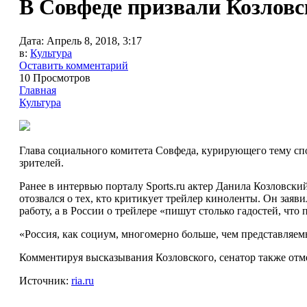
В Совфеде призвали Козловс
Дата:
Апрель 8, 2018, 3:17
в:
Культура
Оставить комментарий
10 Просмотров
Главная
Культура
Глава социального комитета Совфеда, курирующего тему спо
зрителей.
Ранее в интервью порталу Sports.ru актер Данила Козловск
отозвался о тех, кто критикует трейлер киноленты. Он заяв
работу, а в России о трейлере «пишут столько гадостей, чт
«Россия, как социум, многомерно больше, чем представляем
Комментируя высказывания Козловского, сенатор также отмет
Источник:
ria.ru