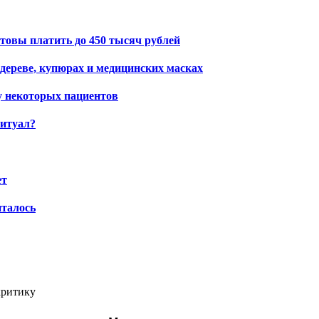
овы платить до 450 тысяч рублей
 дереве, купюрах и медицинских масках
 некоторых пациентов
ритуал?
ет
италось