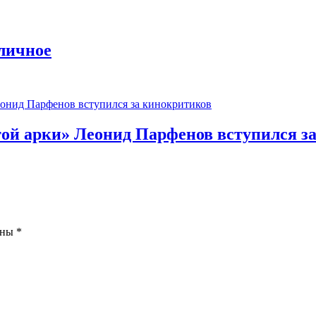
личное
той арки» Леонид Парфенов вступился з
ены
*