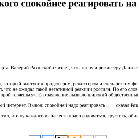
кого спокойнее реагировать на
рта, Валерий Рязанский считает, что актеру и режиссеру Данил
ий, который выступил продюсером,
режиссером и сценаристом фил
ил, что не ожидал такой негативной реакции россиян. По его сл
о порой теряешься». Его заявление вызвало широкий общественны
ый интернет. Вывод: спокойней надо реагировать», — сказал Ря
ил, что «у каждого из нас есть право радоваться, грустить, оби