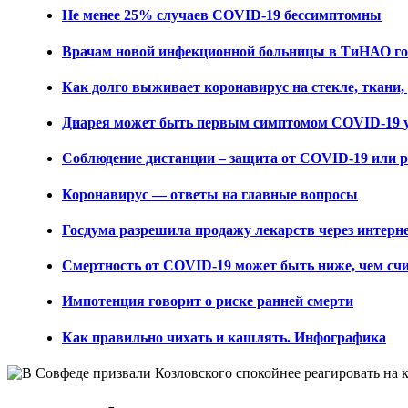
Не менее 25% случаев COVID-19 бессимптомны
Врачам новой инфекционной больницы в ТиНАО гот
Как долго выживает коронавирус на стекле, ткани,
Диарея может быть первым симптомом COVID-19 у
Соблюдение дистанции – защита от COVID-19 или 
Коронавирус — ответы на главные вопросы
Госдума разрешила продажу лекарств через интерн
Смертность от COVID-19 может быть ниже, чем сч
Импотенция говорит о риске ранней смерти
Как правильно чихать и кашлять. Инфографика