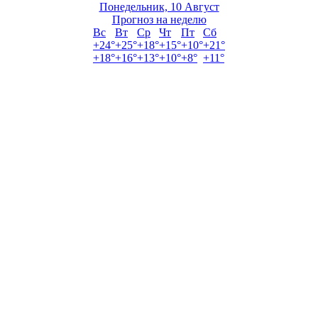
Понедельник, 10 Август
Прогноз на неделю
Вс
Вт
Ср
Чт
Пт
Сб
+
24°
+
25°
+
18°
+
15°
+
10°
+
21°
+
18°
+
16°
+
13°
+
10°
+
8°
+
11°