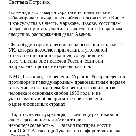
Светлана Петренко.
Восемнадцатого марта украинские полицейские
заблокировали входы в российское посольство в Киеве
и консульства в Одессе, Харькове, Львове. Россиянам
не давали принять участие в голосовании. По данным
следствия, распоряжения давал Аваков.
СК возбудил против него дело на основании статьи 12
УК, которая позволяет привлекать к уголовной
ответственности иностранцев, совершивших
преступления вне пределов России, если они
направлены против интересов россиян.
В МИД заявили, что решение Украины беспрецедентно,
противоречит международным правозащитным нормам,
в том числе положениям Конвенции о защите прав
человека и основных свобод 1950 года, и не
укладывается в общепринятые представления
о цивилизованных странах.
«То, что сделали украинцы, — они еще раз показали
свою агрессивность и абсолютную
некооперабельность», — заявил постпред России
при ОБСЕ Александр Лукашевич в эфире телеканала