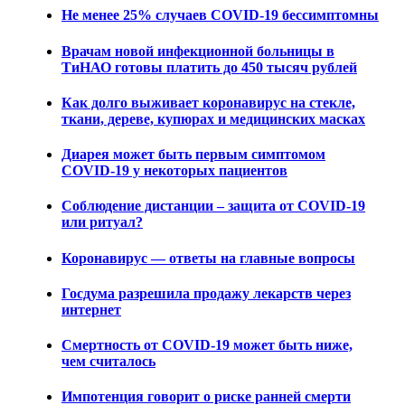
Не менее 25% случаев COVID-19 бессимптомны
Врачам новой инфекционной больницы в
ТиНАО готовы платить до 450 тысяч рублей
Как долго выживает коронавирус на стекле,
ткани, дереве, купюрах и медицинских масках
Диарея может быть первым симптомом
COVID-19 у некоторых пациентов
Соблюдение дистанции – защита от COVID-19
или ритуал?
Коронавирус — ответы на главные вопросы
Госдума разрешила продажу лекарств через
интернет
Смертность от COVID-19 может быть ниже,
чем считалось
Импотенция говорит о риске ранней смерти