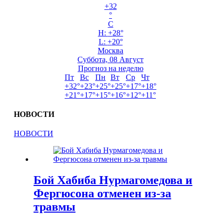
+
32
°
C
H:
+
28°
L:
+
20°
Москва
Суббота, 08 Август
Прогноз на неделю
Пт
Вс
Пн
Вт
Ср
Чт
+
32°
+
23°
+
25°
+
25°
+
17°
+
18°
+
21°
+
17°
+
15°
+
16°
+
12°
+
11°
НОВОСТИ
НОВОСТИ
Бой Хабиба Нурмагомедова и
Фергюсона отменен из-за
травмы