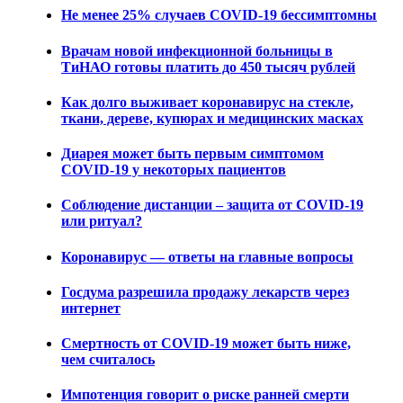
Не менее 25% случаев COVID-19 бессимптомны
Врачам новой инфекционной больницы в
ТиНАО готовы платить до 450 тысяч рублей
Как долго выживает коронавирус на стекле,
ткани, дереве, купюрах и медицинских масках
Диарея может быть первым симптомом
COVID-19 у некоторых пациентов
Соблюдение дистанции – защита от COVID-19
или ритуал?
Коронавирус — ответы на главные вопросы
Госдума разрешила продажу лекарств через
интернет
Смертность от COVID-19 может быть ниже,
чем считалось
Импотенция говорит о риске ранней смерти