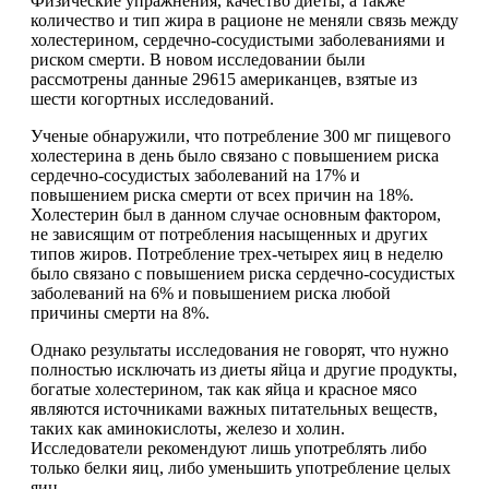
Физические упражнения, качество диеты, а также
количество и тип жира в рационе не меняли связь между
холестерином, сердечно-сосудистыми заболеваниями и
риском смерти. В новом исследовании были
рассмотрены данные 29615 американцев, взятые из
шести когортных исследований.
Ученые обнаружили, что потребление 300 мг пищевого
холестерина в день было связано с повышением риска
сердечно-сосудистых заболеваний на 17% и
повышением риска смерти от всех причин на 18%.
Холестерин был в данном случае основным фактором,
не зависящим от потребления насыщенных и других
типов жиров. Потребление трех-четырех яиц в неделю
было связано с повышением риска сердечно-сосудистых
заболеваний на 6% и повышением риска любой
причины смерти на 8%.
Однако результаты исследования не говорят, что нужно
полностью исключать из диеты яйца и другие продукты,
богатые холестерином, так как яйца и красное мясо
являются источниками важных питательных веществ,
таких как аминокислоты, железо и холин.
Исследователи рекомендуют лишь употреблять либо
только белки яиц, либо уменьшить употребление целых
яиц.