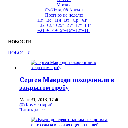
Москва
Суббота, 08 Август
Прогноз на неделю
Пт
Вс
Пн
Вт
Ср
Чт
+
32°
+
23°
+
25°
+
25°
+
17°
+
18°
+
21°
+
17°
+
15°
+
16°
+
12°
+
11°
НОВОСТИ
НОВОСТИ
Сергея Мавроди похоронили в
закрытом гробу
Март 31, 2018, 17:40
(0) Комментарий
Читать далее...