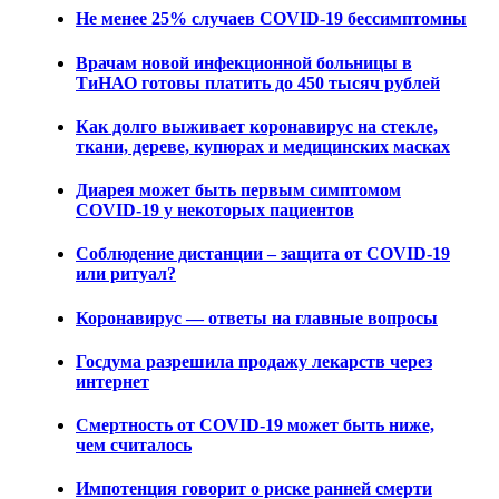
Не менее 25% случаев COVID-19 бессимптомны
Врачам новой инфекционной больницы в
ТиНАО готовы платить до 450 тысяч рублей
Как долго выживает коронавирус на стекле,
ткани, дереве, купюрах и медицинских масках
Диарея может быть первым симптомом
COVID-19 у некоторых пациентов
Соблюдение дистанции – защита от COVID-19
или ритуал?
Коронавирус — ответы на главные вопросы
Госдума разрешила продажу лекарств через
интернет
Смертность от COVID-19 может быть ниже,
чем считалось
Импотенция говорит о риске ранней смерти